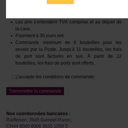
je souhaite une facture par email
je souhaite une facture par courrier
Les prix s'entendent TVA comprise et au départ de
la cave.
Paiement à 30 jours net.
Commande minimum de 6 bouteilles pour les
envois par la Poste. Jusqu'à 11 bouteilles, les frais
de port sont facturés en sus. À partir de 12
bouteilles, les frais de ports sont offerts.
j'accepte les conditions de commande:
Nos coordonnées bancaires :
Raiffeisen, 3945 Gampel-Raron,
CH44 8080 8006 3635 1058 5