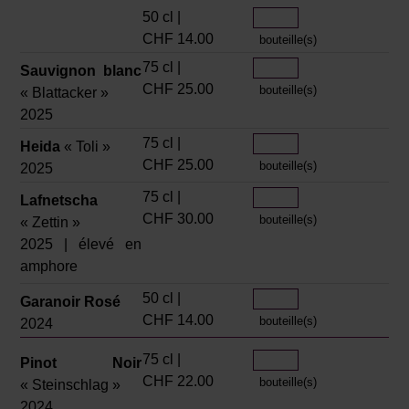
50 cl |
CHF 14.00
bouteille(s)
75 cl |
Sauvignon blanc
CHF 25.00
bouteille(s)
« Blattacker »
2025
75 cl |
Heida
« Toli »
CHF 25.00
bouteille(s)
2025
75 cl |
Lafnetscha
CHF 30.00
bouteille(s)
« Zettin »
2025 | élevé en
amphore
50 cl |
Garanoir Rosé
CHF 14.00
bouteille(s)
2024
75 cl |
Pinot Noir
CHF 22.00
bouteille(s)
« Steinschlag »
2024