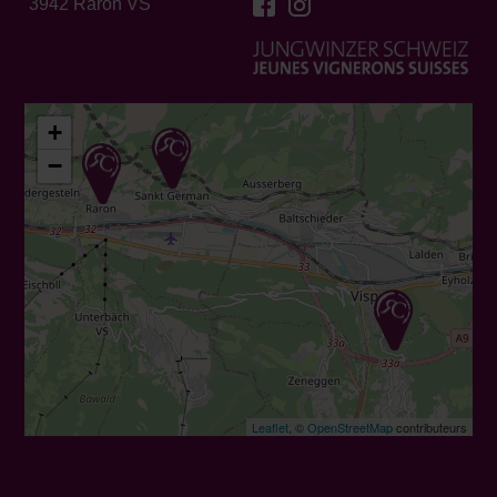
3942 Raron VS
+
−
Leaflet
, ©
OpenStreetMap
contributeurs