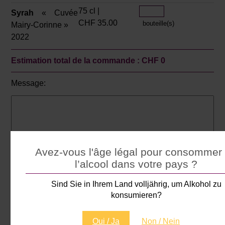
75 cl |
Syrah
« Cuvée
CHF 35.00
bouteille(s)
Mairy-Corinne »
2022
Estimation total de la commande : CHF
0
Message:
Avez-vous l'âge légal pour consommer
l’alcool dans votre pays ?
Sind Sie in Ihrem Land volljährig, um Alkohol zu
Mode de livraison
konsumieren?
je souhaite être livré
je souhaite venir chercher la commande à la cave
Facturation
Oui / Ja
Non / Nein